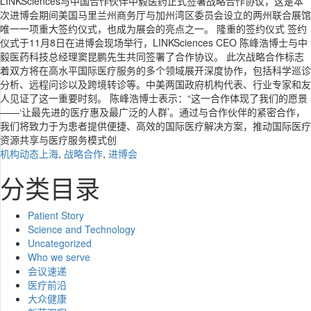
LINKSciences与中国合作伙伴中毅医药正式签署战略合作协议，这是本
次进博会期间美国马里兰州商务厅与加州湾区委员会设立的两州联合展馆
唯一一项重大签约仪式，也成为展会的亮点之一。 隆重的签约仪式 签约
仪式于11月8日在进博会现场举行，LINKSciences CEO 陈峰浩博士与中
毅医药科技总经理窦昆鹏先生共同签署了合作协议。 此次战略合作标志
着双方将在高水平国际医疗服务的多个领域展开深度协作，包括科学巡诊
分析、远程问诊以及跨境转诊等。中美两国政府机构代表、行业专家和友
人见证了这一重要时刻。 陈峰浩博士表示：“这一合作体现了我们的愿景
——‘让最先进的医疗惠及最广泛的人群’。通过与合作伙伴的紧密合作，
我们将致力于为患者提供便捷、高效的国际医疗解决方案，推动国际医疗
资源共享与医疗服务模式创
机构动态
上海
,
战略合作
,
进博会
分类目录
Patient Story
Science and Technology
Uncategorized
Who we serve
会议速递
医疗前沿
大众健康