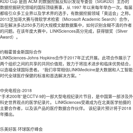
KDD Cup 是由 ACM 的数据挖掘及知识发现专委会（SIGKDD）主办的
数据挖掘研究领域的国际顶级赛事，从 1997 年以来每年举办一次。每届
都吸引众多工业界以及学术界的选手，有数据挖掘领域「奥运会」之称。
2013芝加哥大赛与微软学术检索（Microsoft Academic Search）合作，
旨在解决多达250多万的大规模文献数据集中，如何识别含糊不清的作者
的问题。在该年度大赛中，LINKSciences高分完成，获得银奖（Sliver
Award）。
约翰霍普金斯国际合作
LINKSciences-Johns Hopkins合作于2017年正式开展。此项合作展示了
两个组织之间的共享的共同价值观，致力于将技术进步和临床优势结合，
以造福全球国际患者。 “我们非常相信LINKMedicine是大数据和人工智能
时代全球医疗保健的标准和首选解决方案。”
中央电视台-2018
“手术200年”是CCTV-9的一部大型电视纪录片节目，是中国第一部涉及外
科史世界观点的医学纪录片。 LINKSciences受邀成为在北美医学拍摄的
主要合作者，以及该产品的医疗数据合作伙伴。 该纪录片预计将于2018
年播出。
乐美好医·环球医疗峰会