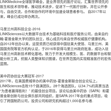
LINKMedicine全球医学峰会，是业界领先的医疗论坛，汇集世界领先的
医生和技术领导者，推动技术进步，促进下一代医疗创新，并在公开参
与，自由交流，合作和协作的环境中加速全球患者参与。 自2017年以
来，峰会已成功举办两次。
马里兰州高科技企业-2016
LINKSciences以大数据平台技术为基础科技和医疗服务公司，由来自约
翰·霍普金斯大学的团队创立，核心成员均来自世界权威医疗健康机构。
自2012年创办以来，运营资质已经获得中国驻美大使馆、马里兰州、美
国国务院等官方机构认证，于2016年获得马里兰州政府批准，成功入驻
马里兰州高新技术孵化基地。致力于开发大规模生、医、药数据平台和智
能分析工具，挖掘人类整体知识图谱，在世界范围内实现精准医疗的宏伟
蓝图。
美中药协创业大赛冠军-2017
2017年，在美国费城举办的美中药协-霍普金斯联合创业论坛上，
LINKSciences击败15个路演团队，28个海选团队，以34.7%的高票当选
“为患者赢得胜利！” 的最佳创业项目。该论坛由美中药协（SAPA）和霍
普金斯创新与创业俱乐部共同组织，是SAPA 2017年会的重点项目，吸
引了跨国制药公司，投资公司和研究机构超过1,000名参与者.