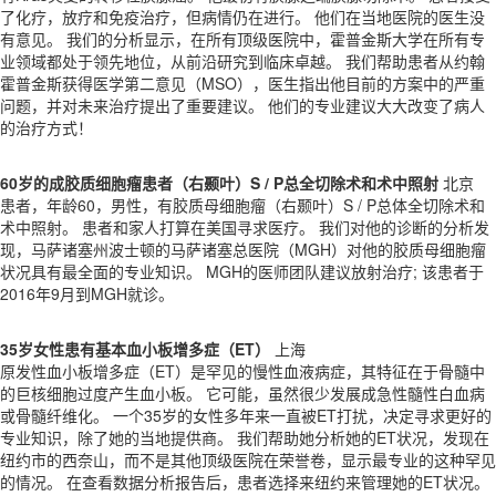
了化疗，放疗和免疫治疗，但病情仍在进行。 他们在当地医院的医生没
有意见。 我们的分析显示，在所有顶级医院中，霍普金斯大学在所有专
业领域都处于领先地位，从前沿研究到临床卓越。 我们帮助患者从约翰
霍普金斯获得医学第二意见（MSO），医生指出他目前的方案中的严重
问题，并对未来治疗提出了重要建议。 他们的专业建议大大改变了病人
的治疗方式！
60岁的成胶质细胞瘤患者（右颞叶）S / P总全切除术和术中照射
北京
患者，年龄60，男性，有胶质母细胞瘤（右颞叶）S / P总体全切除术和
术中照射。 患者和家人打算在美国寻求医疗。 我们对他的诊断的分析发
现，马萨诸塞州波士顿的马萨诸塞总医院（MGH）对他的胶质母细胞瘤
状况具有最全面的专业知识。 MGH的医师团队建议放射治疗; 该患者于
2016年9月到MGH就诊。
35岁女性患有基本血小板增多症（ET）
上海
原发性血小板增多症（ET）是罕见的慢性血液病症，其特征在于骨髓中
的巨核细胞过度产生血小板。 它可能，虽然很少发展成急性髓性白血病
或骨髓纤维化。 一个35岁的女性多年来一直被ET打扰，决定寻求更好的
专业知识，除了她的当地提供商。
我们帮助她分析她的ET状况，发现在
纽约市的西奈山，而不是其他顶级医院在荣誉卷，显示最专业的这种罕见
的情况。
在查看数据分析报告后，患者选择来纽约来管理她的ET状况。