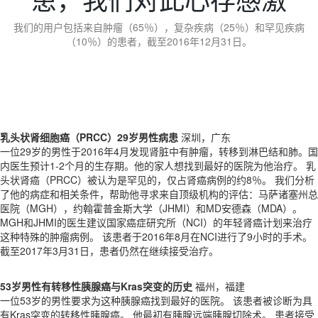
我们的用户包括来自肿瘤（65％），复杂疾病（25％）和罕见疾病
（10％）的患者，截至2016年12月31日。
乳头状肾细胞癌（PRCC）29岁男性病患
深圳，广东
一位29岁的男性于2016年4月发现肾脏中有肿瘤，转移到淋巴结和肺。国
内医生预计1-2个月的生存期。他的家人想找到最好的医院为他治疗。 乳
头状肾癌（PRCC）被认为是罕见的，仅占肾癌病例的约8％。 我们分析
了他的病症和相关条件，帮助他寻求来自顶级机构的评估：马萨诸塞州总
医院（MGH），约翰霍普金斯大学（JHMI）和MD安德森（MDA）。
MGH和JHMI的医生建议国家癌症研究所（NCI）的年轻肾癌计划来治疗
这种特殊的肿瘤病例。 该患者于2016年8月在NCI进行了9小时的手术。
截至2017年3月31日，患者仍然在继续接受治疗。
53岁男性有转移性胰腺癌与Kras突变的历史
福州，福建
一位53岁的男性要求为这种胰腺癌找到最好的医院。 该患者被诊断为具
有Kras突变的转移性胰腺癌。 他最初有胰腺远端胰腺切除术。 患者接受