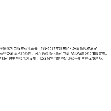
 1 此次氯化钾口服液获批背景 依据2017年颁布的FDA重新授权法案
格。 获得CGT资格的药物，可以通过简化新药申请(ANDA)增强和加快审查。
查仿制药的生产和包装设施，以确保它们能够始终如一地生产优质产品。