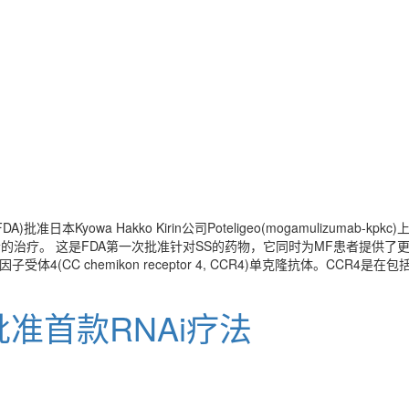
本Kyowa Hakko Kirin公司Poteligeo(mogamulizum
ome, SS)成年患者的治疗。 这是FDA第一次批准针对SS的药物，它同时为MF患
4(CC chemikon receptor 4, CCR4)单克隆抗体。CCR4是在包括
批准首款RNAi疗法