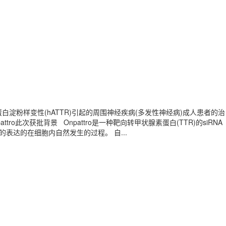
状腺素蛋白淀粉样变性(hATTR)引起的周围神经疾病(多发性神经病)成人患者的治
o此次获批背景 Onpattro是一种靶向转甲状腺素蛋白(TTR)的siRNA
表达的在细胞内自然发生的过程。 自...