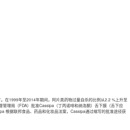
1999年至2014年期间，阿片类药物过量自杀的比例从2.2 %上升至
督管理局（FDA）批准Cassipa（丁丙诺啡和纳洛酮）舌下膜（舌下应
a 根据联邦食品、药品和化妆品法案，Cassipa通过缩写的批准途径获