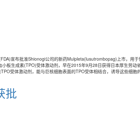
宣布批准Shionogi公司的新药Mulpleta(lusutrombopa
司研发的一款血小板生成素(TPO)受体激动剂，早在2015年9月28日获得日本
TPO受体激动剂，能与巨核细胞表面的TPO受体相结合，诱导这些细胞的
获批