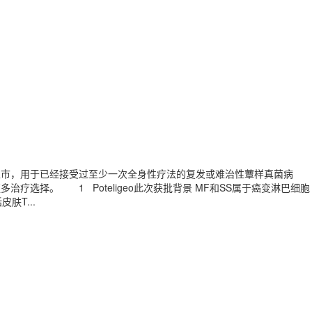
ab-kpkc)上市，用于已经接受过至少一次全身性疗法的复发或难治性蕈样真菌病
者提供了更多治疗选择。 1 Poteligeo此次获批背景 MF和SS属于癌变淋巴细胞
皮肤T...