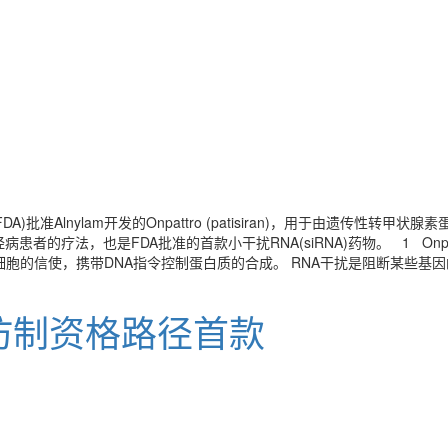
准Alnylam开发的Onpattro (patisiran)，用于由遗传性转甲
的疗法，也是FDA批准的首款小干扰RNA(siRNA)药物。 1 Onpattr
胞的信使，携带DNA指令控制蛋白质的合成。 RNA干扰是阻断某些基因的
争仿制资格路径首款