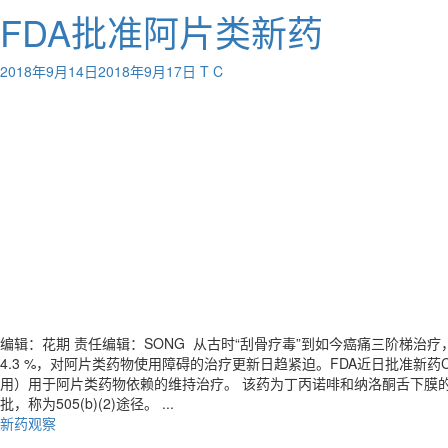
FDA批准阿片类新药
2018年9月14日
2018年9月17日
T C
编辑：花期 责任编辑：SONG 从古时“刮骨疗毒”到如今癌痛三阶梯治疗
4.3 %，对阿片类药物使用障碍的治疗更新日趋紧迫。FDA近日批准新药C
用）用于阿片类药物依赖的维持治疗。 该药为丁丙诺啡和纳洛酮舌下膜的应用提
批，称为505(b)(2)途径。 ...
新药观察