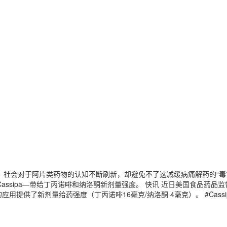
，社会对于阿片类药物的认知不断刷新，却避免不了这减缓病痛解药的“毒”。在
assipa—带给丁丙诺啡和纳洛酮新剂量强度。 快讯 近日美国食品药品监
供了新剂量给药强度（丁丙诺啡16毫克/纳洛酮 4毫克）。 #Cassip