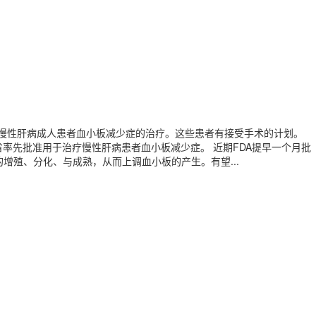
g)上市，用于慢性肝病成人患者血小板减少症的治疗。这些患者有接受手术的计划。
厚生劳动省率先批准用于治疗慢性肝病患者血小板减少症。 近期FDA提早一个月批
增殖、分化、与成熟，从而上调血小板的产生。有望...