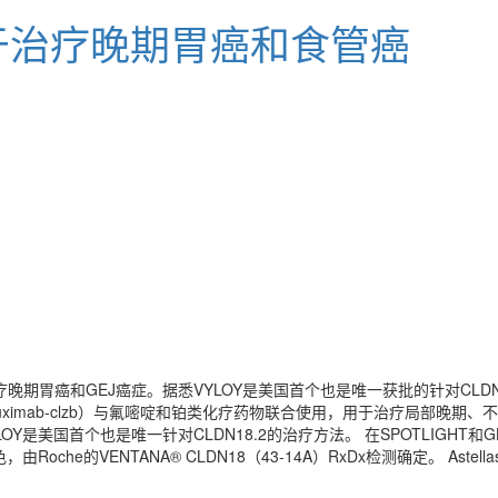
用于治疗晚期胃癌和食管癌
FDA批准用于治疗晚期胃癌和GEJ癌症。据悉VYLOY是美国首个也是唯一获批的针对
etuximab-clzb）与氟嘧啶和铂类化疗药物联合使用，用于治疗局部晚
LOY是美国首个也是唯一针对CLDN18.2的治疗方法。 在SPOTLIGHT和G
che的VENTANA® CLDN18（43-14A）RxDx检测确定。 Aste