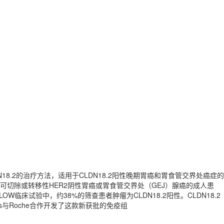
CLDN18.2的治疗方法，适用于CLDN18.2阳性晚期胃癌和胃食管交界处癌症的
期、不可切除或转移性HER2阴性胃癌或胃食管交界处（GEJ）腺癌的成人患
LOW临床试验中，约38%的筛查患者肿瘤为CLDN18.2阳性。CLDN18.2
llas与Roche合作开发了这款新获批的免疫组